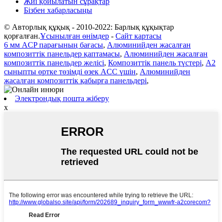
Жиі қойылатын сұрақтар
Бізбен хабарласыңы
© Авторлық құқық - 2010-2022: Барлық құқықтар
қорғалған.
Ұсынылған өнімдер
-
Сайт картасы
6 мм ACP парағының бағасы
,
Алюминийден жасалған
композиттік панельдер қаптамасы
,
Алюминийден жасалған
композиттік панельдер желісі
,
Композиттік панель түстері
,
A2
сыныпты өртке төзімді өзек ACC үшін
,
Алюминийден
жасалған композиттік қабырға панельдері
,
Электрондық пошта жіберу
x