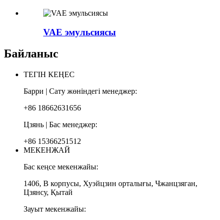
VAE эмульсиясы
Байланыс
ТЕГІН КЕҢЕС
Барри | Сату жөніндегі менеджер:
+86 18662631656
Цзянь | Бас менеджер:
+86 15366251512
МЕКЕНЖАЙ
Бас кеңсе мекенжайы:
1406, В корпусы, Хуэйцзин орталығы, Чжанцзяган,
Цзянсу, Қытай
Зауыт мекенжайы: