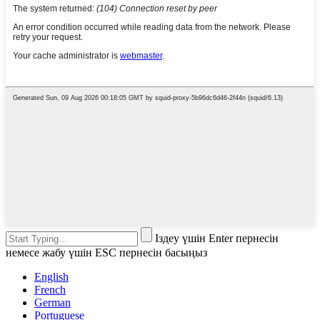
Іздеу үшін Enter пернесін
немесе жабу үшін ESC пернесін басыңыз
English
French
German
Portuguese