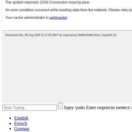
Іздеу үшін Enter пернесін немес
English
French
German