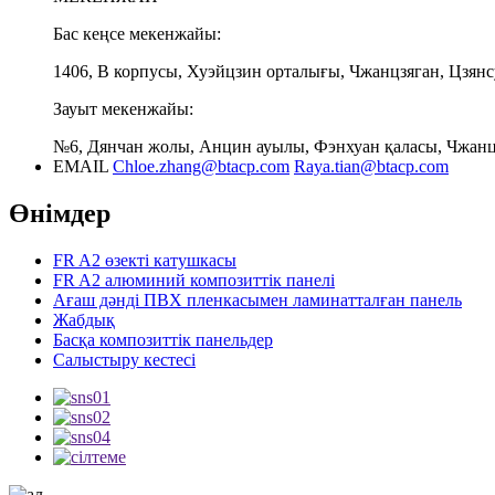
Бас кеңсе мекенжайы:
1406, В корпусы, Хуэйцзин орталығы, Чжанцзяган, Цзянс
Зауыт мекенжайы:
№6, Дянчан жолы, Анцин ауылы, Фэнхуан қаласы, Чжанцз
EMAIL
Chloe.zhang@btacp.com
Raya.tian@btacp.com
Өнімдер
FR A2 өзекті катушкасы
FR A2 алюминий композиттік панелі
Ағаш дәнді ПВХ пленкасымен ламинатталған панель
Жабдық
Басқа композиттік панельдер
Салыстыру кестесі