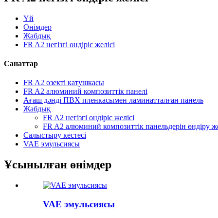
Үй
Өнімдер
Жабдық
FR A2 негізгі өндіріс желісі
Санаттар
FR A2 өзекті катушкасы
FR A2 алюминий композиттік панелі
Ағаш дәнді ПВХ пленкасымен ламинатталған панель
Жабдық
FR A2 негізгі өндіріс желісі
FR A2 алюминий композиттік панельдерін өндіру же
Салыстыру кестесі
VAE эмульсиясы
Ұсынылған өнімдер
VAE эмульсиясы