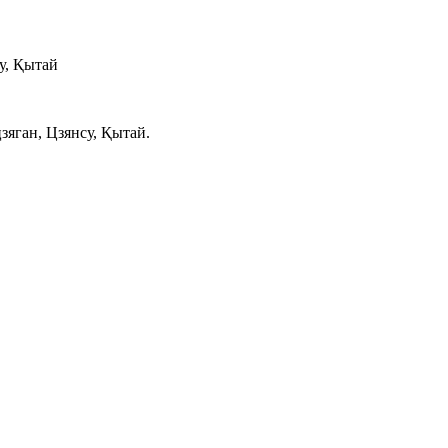
у, Қытай
яган, Цзянсу, Қытай.