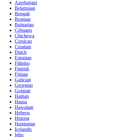
Azerbaijani
Belarusian
Bengali
Bosnian
Bulgarian
Cebuano
Chichewa
Corsican
Croatian
Dutch
Estonian
Filipino
Finnish
Frisian
Galician
Georgian
Gujarati
Haitian
Hausa
Hawaiian
Hebrew
Hmong
Hungarian
Icelandic
Igbo