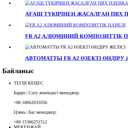
АҒАШ ТҮКІРІНЕН ЖАСАЛҒАН ПВХ 
FR A2 АЛЮМИНИЙ КОМПОЗИТТІК П
АВТОМАТТЫ FR A2 ӨЗЕКТІ ӨНДІРУ 
Байланыс
ТЕГІН КЕҢЕС
Барри | Сату жөніндегі менеджер:
+86 18662631656
Цзянь | Бас менеджер:
+86 15366251512
МЕКЕНЖАЙ