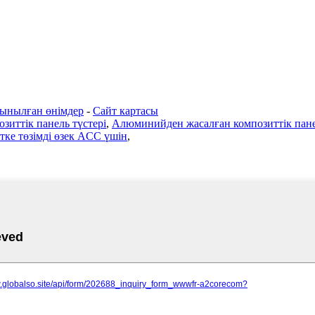
ынылған өнімдер
-
Сайт картасы
зиттік панель түстері
,
Алюминийден жасалған композиттік пан
ке төзімді өзек ACC үшін
,