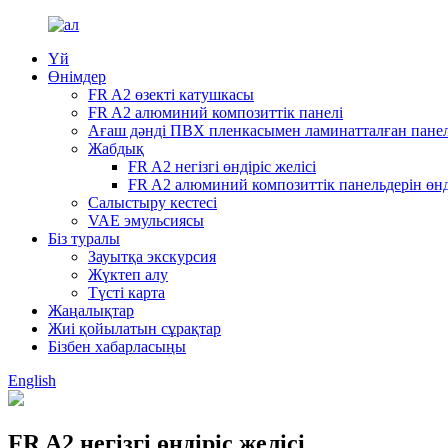
Үй
Өнімдер
FR A2 өзекті катушкасы
FR A2 алюминий композиттік панелі
Ағаш дәнді ПВХ пленкасымен ламинатталған пане
Жабдық
FR A2 негізгі өндіріс желісі
FR A2 алюминий композиттік панельдерін өнд
Салыстыру кестесі
VAE эмульсиясы
Біз туралы
Зауытқа экскурсия
Жүктеп алу
Түсті карта
Жаңалықтар
Жиі қойылатын сұрақтар
Бізбен хабарласыңы
English
FR A2 негізгі өндіріс желісі