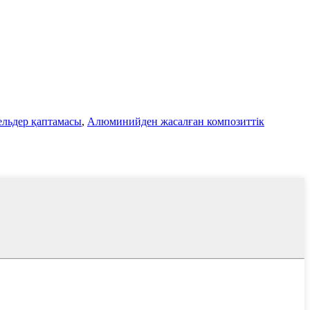
ельдер қаптамасы
,
Алюминийден жасалған композиттік