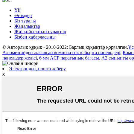
Үй
Өнімдер
Біз туралы
Жаңалықтар
Жиі қойылатын сұрақтар
Бізбен хабарласыңы
© Авторлық құқық - 2010-2022: Барлық құқықтар қорғалған.
Ұс
Алюминийден жасалған композиттік қабырға панельдері
,
Компо
панельдер желісі
,
6 мм ACP парағының бағасы
,
A2 сыныпты өрт
Электрондық пошта жіберу
x