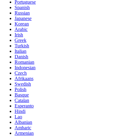
Portuguese
Spanish
Russian
Japanese
Korean
Arabic
Irish
Greek
Turkish
Italian
Danish
Romanian
Indonesian
Czech
Afrikaans
Swedish
Polish
Basque
Catalan
Esperanto
Hindi
Lao
Albanian
Amharic
Armenian