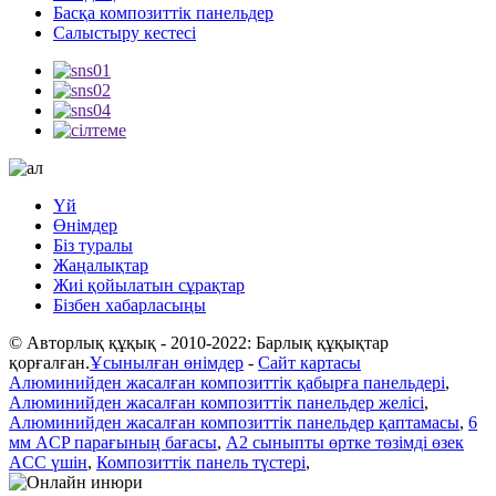
Басқа композиттік панельдер
Салыстыру кестесі
Үй
Өнімдер
Біз туралы
Жаңалықтар
Жиі қойылатын сұрақтар
Бізбен хабарласыңы
© Авторлық құқық - 2010-2022: Барлық құқықтар
қорғалған.
Ұсынылған өнімдер
-
Сайт картасы
Алюминийден жасалған композиттік қабырға панельдері
,
Алюминийден жасалған композиттік панельдер желісі
,
Алюминийден жасалған композиттік панельдер қаптамасы
,
6
мм ACP парағының бағасы
,
A2 сыныпты өртке төзімді өзек
ACC үшін
,
Композиттік панель түстері
,