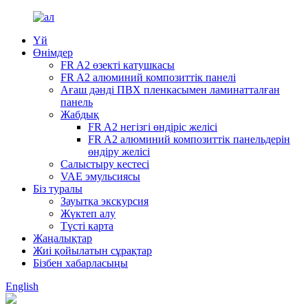
Үй
Өнімдер
FR A2 өзекті катушкасы
FR A2 алюминий композиттік панелі
Ағаш дәнді ПВХ пленкасымен ламинатталған
панель
Жабдық
FR A2 негізгі өндіріс желісі
FR A2 алюминий композиттік панельдерін
өндіру желісі
Салыстыру кестесі
VAE эмульсиясы
Біз туралы
Зауытқа экскурсия
Жүктеп алу
Түсті карта
Жаңалықтар
Жиі қойылатын сұрақтар
Бізбен хабарласыңы
English