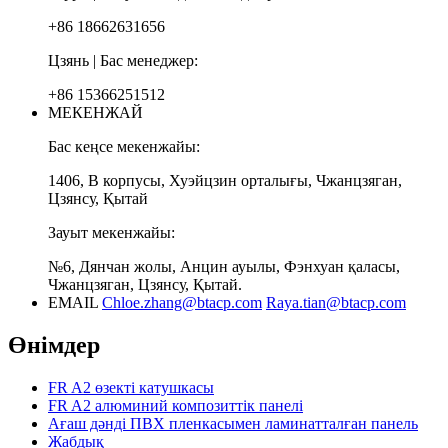
+86 18662631656
Цзянь | Бас менеджер:
+86 15366251512
МЕКЕНЖАЙ
Бас кеңсе мекенжайы:
1406, В корпусы, Хуэйцзин орталығы, Чжанцзяган,
Цзянсу, Қытай
Зауыт мекенжайы:
№6, Дянчан жолы, Анцин ауылы, Фэнхуан қаласы,
Чжанцзяган, Цзянсу, Қытай.
EMAIL
Chloe.zhang@btacp.com
Raya.tian@btacp.com
Өнімдер
FR A2 өзекті катушкасы
FR A2 алюминий композиттік панелі
Ағаш дәнді ПВХ пленкасымен ламинатталған панель
Жабдық