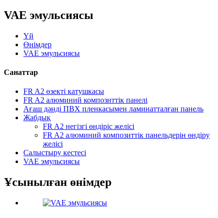
VAE эмульсиясы
Үй
Өнімдер
VAE эмульсиясы
Санаттар
FR A2 өзекті катушкасы
FR A2 алюминий композиттік панелі
Ағаш дәнді ПВХ пленкасымен ламинатталған панель
Жабдық
FR A2 негізгі өндіріс желісі
FR A2 алюминий композиттік панельдерін өндіру
желісі
Салыстыру кестесі
VAE эмульсиясы
Ұсынылған өнімдер