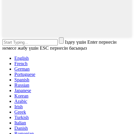
Іздеу үшін Enter пернесін
немесе жабу үшін ESC пернесін басыңыз
English
French
German
Portuguese
Spanish
Russian
Japanese
Korean
Arabic
Irish
Greek
Turkish
Italian
Danish
Romanian