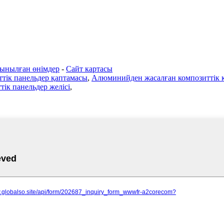
ынылған өнімдер
-
Сайт картасы
тік панельдер қаптамасы
,
Алюминийден жасалған композиттік қ
ік панельдер желісі
,