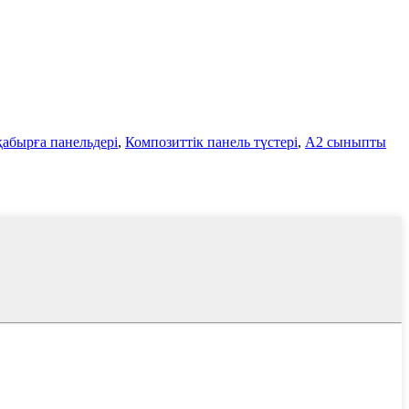
абырға панельдері
,
Композиттік панель түстері
,
A2 сыныпты