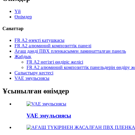
Үй
Өнімдер
Санаттар
FR A2 өзекті катушкасы
FR A2 алюминий композиттік панелі
Ағаш дәнді ПВХ пленкасымен ламинатталған панель
Жабдық
FR A2 негізгі өндіріс желісі
FR A2 алюминий композиттік панельдерін өндіру же
Салыстыру кестесі
VAE эмульсиясы
Ұсынылған өнімдер
VAE эмульсиясы