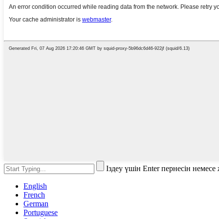
Іздеу үшін Enter пернесін немес
English
French
German
Portuguese