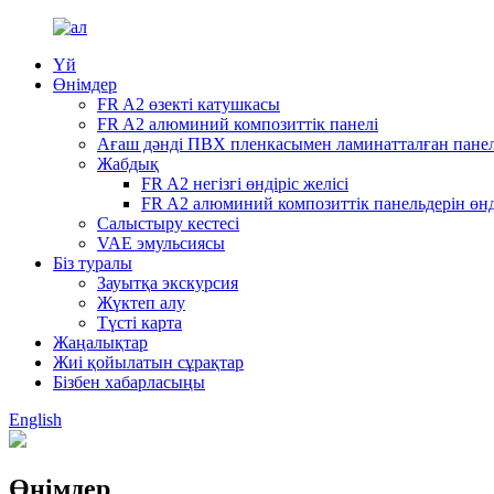
Үй
Өнімдер
FR A2 өзекті катушкасы
FR A2 алюминий композиттік панелі
Ағаш дәнді ПВХ пленкасымен ламинатталған пане
Жабдық
FR A2 негізгі өндіріс желісі
FR A2 алюминий композиттік панельдерін өнд
Салыстыру кестесі
VAE эмульсиясы
Біз туралы
Зауытқа экскурсия
Жүктеп алу
Түсті карта
Жаңалықтар
Жиі қойылатын сұрақтар
Бізбен хабарласыңы
English
Өнімдер