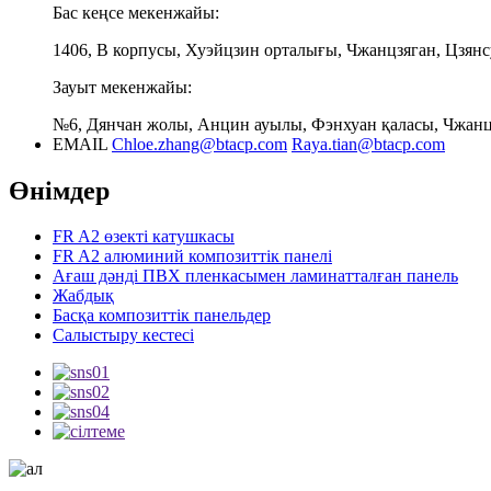
Бас кеңсе мекенжайы:
1406, В корпусы, Хуэйцзин орталығы, Чжанцзяган, Цзянс
Зауыт мекенжайы:
№6, Дянчан жолы, Анцин ауылы, Фэнхуан қаласы, Чжанцз
EMAIL
Chloe.zhang@btacp.com
Raya.tian@btacp.com
Өнімдер
FR A2 өзекті катушкасы
FR A2 алюминий композиттік панелі
Ағаш дәнді ПВХ пленкасымен ламинатталған панель
Жабдық
Басқа композиттік панельдер
Салыстыру кестесі