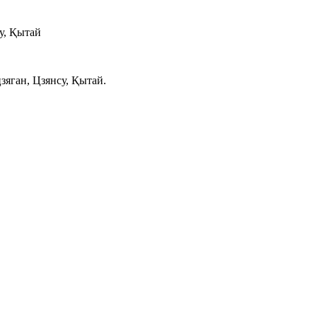
у, Қытай
яган, Цзянсу, Қытай.