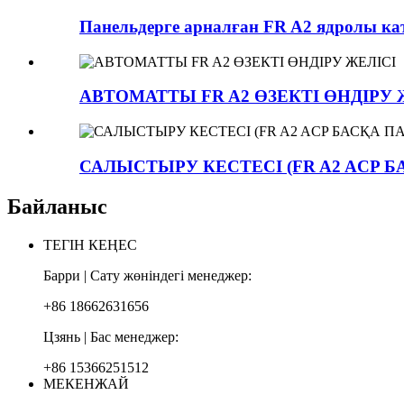
Панельдерге арналған FR A2 ядролы к
АВТОМАТТЫ FR A2 ӨЗЕКТІ ӨНДІРУ 
САЛЫСТЫРУ КЕСТЕСІ (FR A2 ACP
Байланыс
ТЕГІН КЕҢЕС
Барри | Сату жөніндегі менеджер:
+86 18662631656
Цзянь | Бас менеджер:
+86 15366251512
МЕКЕНЖАЙ