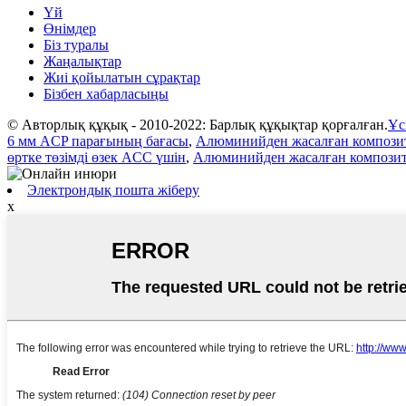
Үй
Өнімдер
Біз туралы
Жаңалықтар
Жиі қойылатын сұрақтар
Бізбен хабарласыңы
© Авторлық құқық - 2010-2022: Барлық құқықтар қорғалған.
Ұс
6 мм ACP парағының бағасы
,
Алюминийден жасалған композит
өртке төзімді өзек ACC үшін
,
Алюминийден жасалған композитт
Электрондық пошта жіберу
x