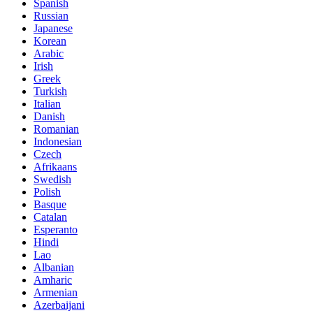
Spanish
Russian
Japanese
Korean
Arabic
Irish
Greek
Turkish
Italian
Danish
Romanian
Indonesian
Czech
Afrikaans
Swedish
Polish
Basque
Catalan
Esperanto
Hindi
Lao
Albanian
Amharic
Armenian
Azerbaijani