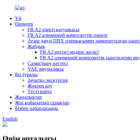
Үй
Өнімдер
FR A2 өзекті катушкасы
FR A2 алюминий композиттік панелі
Ағаш дәнді ПВХ пленкасымен ламинатталған пане
Жабдық
FR A2 негізгі өндіріс желісі
FR A2 алюминий композиттік панельдерін өнд
Салыстыру кестесі
VAE эмульсиясы
Біз туралы
Зауытқа экскурсия
Жүктеп алу
Түсті карта
Жаңалықтар
Жиі қойылатын сұрақтар
Бізбен хабарласыңы
English
Өнім орталығы