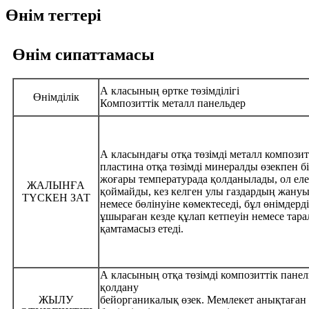
Өнім тегтері
Өнім сипаттамасы
А класының өртке төзімділігі
Өнімділік
Композиттік металл панельдер
А класындағы отқа төзімді металл композит
пластина отқа төзімді минералды өзекпен бі
жоғары температурада қолданылады, ол ел
ЖАЛЫНҒА
қоймайды, кез келген улы газдардың жану
ТҮСКЕН ЗАТ
немесе бөлінуіне көмектеседі, бұл өнімдерд
ұшыраған кезде құлап кетпеуін немесе тар
қамтамасыз етеді.
А класының отқа төзімді композиттік панел
қолдану
ЖЫЛУ
бейорганикалық өзек. Мемлекет анықтаған