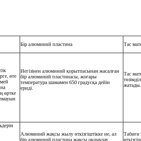
Бір алюминий пластина
Тас мат
тік
Негізінен алюминий қорытпасынан жасалған
Тас мат
рге, өте
бір алюминий пластинасы, жоғары
төзімді
емей
температура шамамен 650 градусқа дейін
жатады.
ына
ериді.
ің өртке
алмауын
ьдерін
Алюминий жақсы жылу өткізгіштікке ие, ал
Табиғи 
бір алюминий пластина жақсы оқшаулау
өткізгі