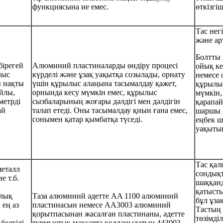
функциясына ие емес.
өткізгі
Тас нег
және ар
Болтты 
бірегей
Алюминий пластиналарды өндіру процесі
ойық ке
лыс
күрделі және ұзақ уақытқа созылады, орнату
немесе 
ы нақты
үшін құрылыс алаңына тасымалдау қажет,
құрылы
йлы,
орнында кесу мүмкін емес, құрылыс
мүмкін,
метрді
сызбаларының жоғары дәлдігі мен дәлдігін
қарапа
ай
талап етеді. Оны тасымалдау қиын ғана емес,
шаршы м
сонымен қатар қымбатқа түседі.
еңбек 
уақытын
Тас қал
металл
сондық
е т.б.
шаққанд
қатысты
алық
Таза алюминий әдетте AA 1100 алюминий
бұл ұза
 ең аз
пластинасын немесе AA3003 алюминий
Тастың
қорытпасынан жасалған пластинаны, әдетте
төзімді
белгілі
тұрмыстық мақсатта қолданылатын 443003