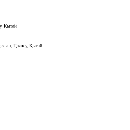
у, Қытай
яган, Цзянсу, Қытай.