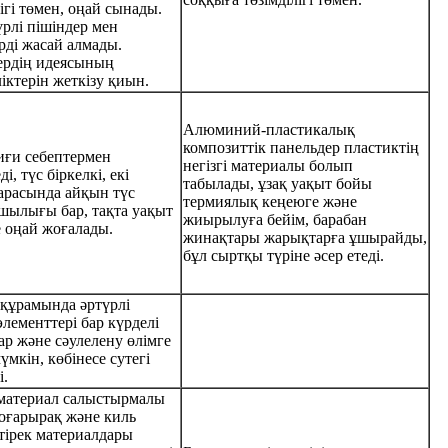
лігі төмен, оңай сынады.
үрлі пішіндер мен
рді жасай алмады.
ердің идеясының
іктерін жеткізу қиын.
Алюминий-пластикалық
композиттік панельдер пластиктің
иғи себептермен
негізгі материалы болып
і, түс біркелкі, екі
табылады, ұзақ уақыт бойы
арасында айқын түс
термиялық кеңеюге және
шылығы бар, тақта уақыт
жиырылуға бейім, барабан
е оңай жоғалады.
жинақтары жарықтарға ұшырайды,
бұл сыртқы түріне әсер етеді.
құрамында әртүрлі
элементтері бар күрделі
ар және сәулелену өлімге
үмкін, көбінесе сутегі
і.
 материал салыстырмалы
оғарырақ және киль
тірек материалдары