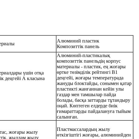
Алюминий пластик
ериалы
Композиттік панель
Алюминий-пластикалық
композиттік панельдің корпус
материалы - пластик, ең жоғары
өртке төзімділік рейтингі B1
ериалдары үшін отқа
деңгейі, жоғары температурада
лік деңгейі А класына
жануды блоктайды, сонымен қатар
пластикті жанғаннан кейін улы
газдар мен тамшылар пайда
болады, басқа заттарды тұтандыру
оңай. Көптеген елдерде биік
ғимараттарды пайдалануға тыйым
салынған.
Пластмассалардың жылу
тас, жоғары жылу
өткізгіштігі жоғары, алюминийден
штік, жылдам жылу