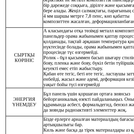
бір дәрежеде соққыға, дірілге және қысымға
бере алады. Жеңіл салмақтағы, парағының 
4 мм шаршы метрге 7,8 пенс, көп қабатты
композиттен жасалған, деформацияланбаға
А класындағы отқа төзімді металл композит
панельдер орама жабынымен қаптау процес
қолданады, тақтай әрқашан температура қ
нүктесінде болады, орама жабынымен қапт
процесінде түс өзгермейді.
СЫРТҚЫ
Ролик - бұл қысыммен басып шығару стилін
КӨРІНІС
бояу, пленка және бояу, бүкіл бетін түйіршік
кеуекті емес етіп жабыстыру.
Қабан өте тегіс, беті өте тегіс, ластаушы зат
енбейді, жасыл және әдемі, деформация кезі
уақыт бойы түсі өзгермейді
Бұл панель үшін қоршаған ортаға зиянсыз
ЭНЕРГИЯ
бейорганикалық өзекті пайдаланыңыз. Он
ҮНЕМДЕУ
құрамында асбест, формальдегид, бензол жә
да зиянды радиоактивті элементтер жоқ.
Бізде ерлерге арналған материалдың бағасы
артықшылығы бар.
Киль және басқа да тірек материалдары аз 