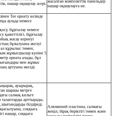
жасалған композиттік панельдер
штік, нашар оқшаулау әсері.
нашар оқшаулауға ие.
ізінен Tee орнату кезінде
тқы аулада немесе
қосу, бұрғылау немесе
су қажеттілігі, бұрғылау
ойық жасау кернеуі
стың бұзылуына әкелуі
 ал құрылыс төмен,
йым жұмысшылар күніне 5
етр орната алады, бұл
шығындары мен жұмыс
ың артуына әкелді.
ыңырақ, ауырырақ,
тан шаршы метрге
ағы салмақ кильге
 талаптарды арттырады,
қ шығындарды білдіреді.
Алюминий пластина, салмағы
 қысылуына, соққыға
жеңіл, бірақ беріктігі төмен және
лігі нашар, соққыға
соққыға төзімділігі төмен.