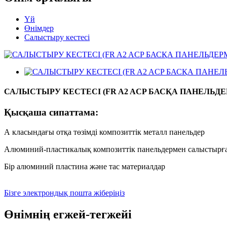
Үй
Өнімдер
Салыстыру кестесі
САЛЫСТЫРУ КЕСТЕСІ (FR A2 ACP БАСҚА ПАНЕЛЬД
Қысқаша сипаттама:
А класындағы отқа төзімді композиттік металл панельдер
Алюминий-пластикалық композиттік панельдермен салыстырғ
Бір алюминий пластина және тас материалдар
Бізге электрондық пошта жіберіңіз
Өнімнің егжей-тегжейі