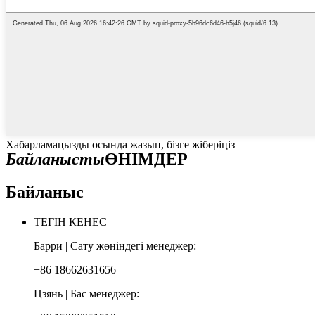
Хабарламаңызды осында жазып, бізге жіберіңіз
Байланысты
ӨНІМДЕР
Байланыс
ТЕГІН КЕҢЕС
Барри | Сату жөніндегі менеджер:
+86 18662631656
Цзянь | Бас менеджер: