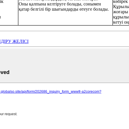
ік
көбірек
Оны қалпына келтіруге болады, сонымен
Құрылыс
қатар белгілі бір шығындарды өтеуге болады.
жоғары
н
құрылыс
кетуі оң
ДІРУ ЖЕЛІСІ