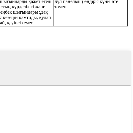
 шығындарды қажет етеді.
Бұл панельдің өндіріс құны өте
тың күрделілігі және
төмен.
 еңбек шығындары ұзақ
 кезеңін қамтиды, құлап
ай, қауіпсіз емес.