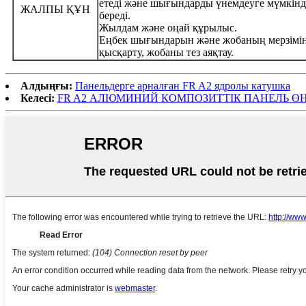
етеді және шығындарды үнемдеуге мүмкінд
ЖАЛПЫ ҚҰН
береді.
Жылдам және оңай құрылыс.
Еңбек шығындарын және жобаның мерзімі
қысқарту, жобаны тез аяқтау.
Алдыңғы:
Панельдерге арналған FR A2 ядролы катушка
Келесі:
FR A2 АЛЮМИНИЙ КОМПОЗИТТІК ПАНЕЛЬ ӨН