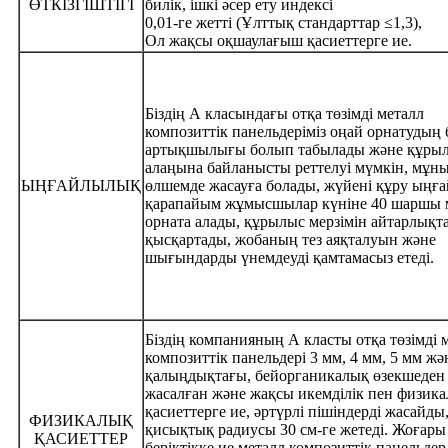
ӨТКІЗГІШТІГІ
билік, ішкі әсер ету индексі
0,01-ге жетті (Ұлттық стандарттар ≤1,3),
Ол жақсы оқшаулағыш қасиеттерге ие.
Біздің А класындағы отқа төзімді металл
композиттік панельдеріміз оңай орнатудың 
артықшылығы болып табылады және құры
алаңына байланысты реттелуі мүмкін, мұн
ЫҢҒАЙЛЫЛЫҚ
өлшемде жасауға болады, жүйені құру ыңға
қарапайым жұмысшылар күніне 40 шаршы 
орната алады, құрылыс мерзімін айтарлықт
қысқартады, жобаның тез аяқталуын және
шығындарды үнемдеуді қамтамасыз етеді.
Біздің компанияның А класты отқа төзімді 
композиттік панельдері 3 мм, 4 мм, 5 мм жән
қалыңдықтағы, бейорганикалық өзекшеден
жасалған және жақсы икемділік пен физик
қасиеттерге ие, әртүрлі пішіндерді жасайды,
ФИЗИКАЛЫҚ
қисықтық радиусы 30 см-ге жетеді. Жоғары
ҚАСИЕТТЕР
беріктікке ие металл композиттік панельдер 