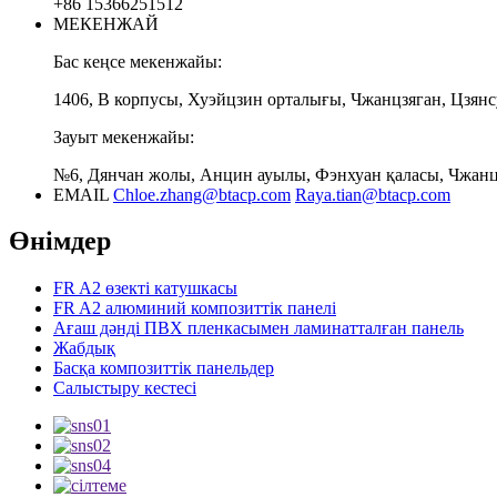
+86 15366251512
МЕКЕНЖАЙ
Бас кеңсе мекенжайы:
1406, В корпусы, Хуэйцзин орталығы, Чжанцзяган, Цзянс
Зауыт мекенжайы:
№6, Дянчан жолы, Анцин ауылы, Фэнхуан қаласы, Чжанцз
EMAIL
Chloe.zhang@btacp.com
Raya.tian@btacp.com
Өнімдер
FR A2 өзекті катушкасы
FR A2 алюминий композиттік панелі
Ағаш дәнді ПВХ пленкасымен ламинатталған панель
Жабдық
Басқа композиттік панельдер
Салыстыру кестесі