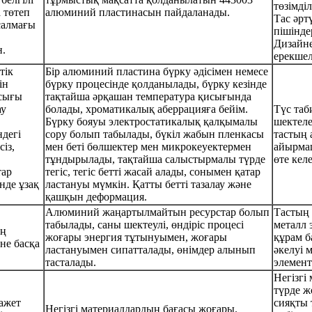
төзімді
 төтеп
алюминий пластинасын пайдаланады.
Тас әрт
салмағы
пішінде
Дизайн
н.
ерекшел
тік
Бір алюминий пластина бүрку әдісімен немесе
ін
бүрку процесінде қолданылады, бүрку кезінде
исығы
тақтайша әрқашан температура қисығында
ау
болады, хроматикалық аберрацияға бейім.
Түс таб
Бүрку бояуы электростатикалық қалқымалы
шектелед
дегі
сору болып табылады, бүкіл жабын пленкасы
тастың 
сіз,
мен беті бөлшектер мен микрокеуектермен
айырма
тұндырылады, тақтайша салыстырмалы түрде
өте кел
тар
тегіс, тегіс бетті жасай алады, сонымен қатар
нде ұзақ
ластануы мүмкін. Қатты бетті тазалау және
қашқын деформация.
Алюминий жаңартылмайтын ресурстар болып
Тастың 
табылады, саны шектеулі, өндіріс процесі
металл 
ың
жоғары энергия тұтынуымен, жоғары
құрам б
не басқа
ластануымен сипатталады, өнімдер алынып
әкелуі м
тасталады.
элемент
Негізгі
түрде ж
қажет
сияқты 
Негізгі материалдардың бағасы жоғары.