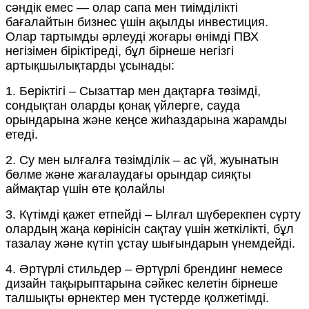
сәндік емес — олар сапа мен тиімділікті
бағалайтын бизнес үшін ақылды инвестиция.
Олар тартымды әрлеуді жоғары өнімді ПВХ
негізімен біріктіреді, бұл бірнеше негізгі
артықшылықтарды ұсынады:
1. Беріктігі – Сызаттар мен дақтарға төзімді,
сондықтан оларды қонақ үйлерге, сауда
орындарына және кеңсе жиһаздарына жарамды
етеді.
2. Су мен ылғалға төзімділік – ас үй, жуынатын
бөлме және жағалаудағы орындар сияқты
аймақтар үшін өте қолайлы
3. Күтімді қажет етпейді – Ылғал шүберекпен сүрту
олардың жаңа көрінісін сақтау үшін жеткілікті, бұл
тазалау және күтіп ұстау шығындарын үнемдейді.
4. Әртүрлі стильдер – Әртүрлі брендинг немесе
дизайн тақырыптарына сәйкес келетін бірнеше
талшықты өрнектер мен түстерде қолжетімді.