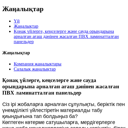
Жаңалықтар
Үй
Жаңалықтар
Қонақ үйлерге, кеңселерге және сауда орындарына
арналған ағаш дәнінен жасалған ПВХ ламинатталған
панельдер
Жаңалықтар
Компания жаңалықтары
Салалық жаңалықтар
Қонақ үйлерге, кеңселерге және сауда
орындарына арналған ағаш дәнінен жасалған
ПВХ ламинатталған панельдер
Сіз ірі жобаларға арналған сұлулықты, беріктік пен
үнемділікті үйлестіретін материалды табу
қиындығына тап болдыңыз ба?
Көптеген көтерме сатушыларға, мердігерлерге