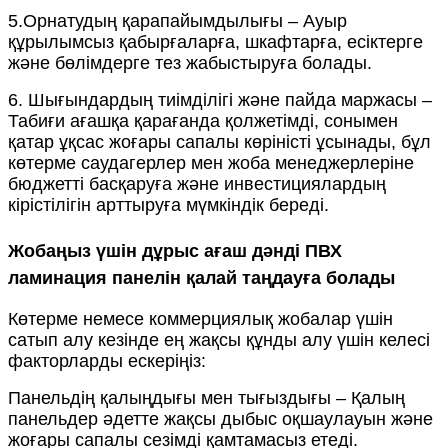
5.
Орнатудың қарапайымдылығы – Ауыр
құрылымсыз қабырғаларға, шкафтарға, есіктерге
және бөлімдерге тез жабыстыруға болады.
6. Шығындардың тиімділігі және пайда маржасы –
Табиғи ағашқа қарағанда қолжетімді, сонымен
қатар ұқсас жоғары сапалы көріністі ұсынады, бұл
көтерме саудагерлер мен жоба менеджерлеріне
бюджетті басқаруға және инвестициялардың
кірістілігін арттыруға мүмкіндік береді.
Жобаңыз үшін дұрыс ағаш дәнді ПВХ
ламинация панелін қалай таңдауға болады
Көтерме немесе коммерциялық жобалар үшін
сатып алу кезінде ең жақсы құнды алу үшін келесі
факторларды ескеріңіз:
Панельдің қалыңдығы мен тығыздығы – Қалың
панельдер әдетте жақсы дыбыс оқшаулауын және
жоғары сапалы сезімді қамтамасыз етеді.