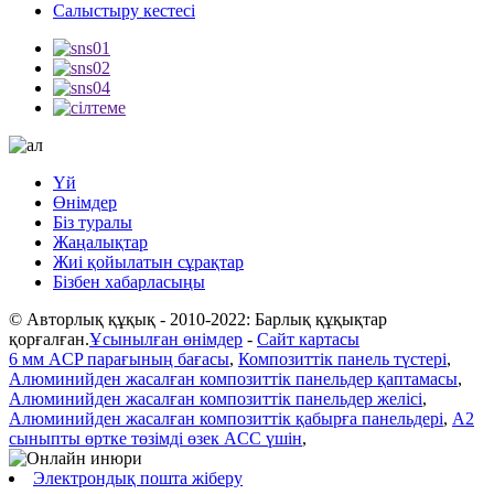
Салыстыру кестесі
Үй
Өнімдер
Біз туралы
Жаңалықтар
Жиі қойылатын сұрақтар
Бізбен хабарласыңы
© Авторлық құқық - 2010-2022: Барлық құқықтар
қорғалған.
Ұсынылған өнімдер
-
Сайт картасы
6 мм ACP парағының бағасы
,
Композиттік панель түстері
,
Алюминийден жасалған композиттік панельдер қаптамасы
,
Алюминийден жасалған композиттік панельдер желісі
,
Алюминийден жасалған композиттік қабырға панельдері
,
A2
сыныпты өртке төзімді өзек ACC үшін
,
Электрондық пошта жіберу