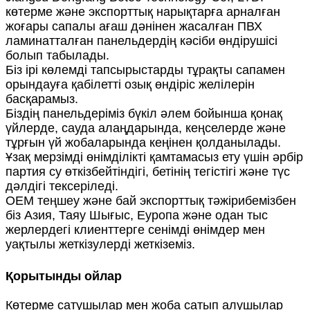
көтерме және экспорттық нарықтарға арналған
жоғары сапалы ағаш дәнінен жасалған ПВХ
ламинатталған панельдердің кәсіби өндірушісі
болып табылады.
Біз ірі көлемді тапсырыстарды тұрақты сапамен
орындауға қабілетті озық өндіріс желілерін
басқарамыз.
Біздің панельдеріміз бүкіл әлем бойынша қонақ
үйлерде, сауда алаңдарында, кеңселерде және
тұрғын үй жобаларында кеңінен қолданылады.
Ұзақ мерзімді өнімділікті қамтамасыз ету үшін әрбір
партия су өткізбейтіндігі, бетінің тегістігі және түс
дәлдігі тексеріледі.
OEM теңшеу және бай экспорттық тәжірибемізбен
біз Азия, Таяу Шығыс, Еуропа және одан тыс
жерлердегі клиенттерге сенімді өнімдер мен
уақтылы жеткізулерді жеткіземіз.
Қорытынды ойлар
Көтерме сатушылар мен жоба сатып алушылар