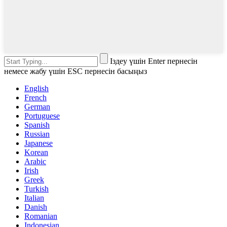
Іздеу үшін Enter пернесін
немесе жабу үшін ESC пернесін басыңыз
English
French
German
Portuguese
Spanish
Russian
Japanese
Korean
Arabic
Irish
Greek
Turkish
Italian
Danish
Romanian
Indonesian