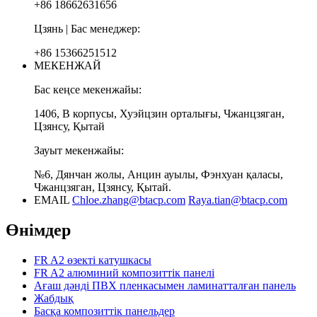
+86 18662631656
Цзянь | Бас менеджер:
+86 15366251512
МЕКЕНЖАЙ
Бас кеңсе мекенжайы:
1406, В корпусы, Хуэйцзин орталығы, Чжанцзяган,
Цзянсу, Қытай
Зауыт мекенжайы:
№6, Дянчан жолы, Анцин ауылы, Фэнхуан қаласы,
Чжанцзяган, Цзянсу, Қытай.
EMAIL
Chloe.zhang@btacp.com
Raya.tian@btacp.com
Өнімдер
FR A2 өзекті катушкасы
FR A2 алюминий композиттік панелі
Ағаш дәнді ПВХ пленкасымен ламинатталған панель
Жабдық
Басқа композиттік панельдер