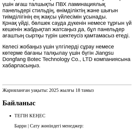
үшін ағаш талшықты ПВХ ламинациялық
панельдері стильдің, өнімділіктің және шығын
тиімділігінің ең жақсы үйлесімін ұсынады.
Қонақ үйді, бөлшек сауда дүкенін немесе тұрғын үй
кешенін жабдықтап жатсаңыз да, бұл панельдер
ағаштың сыртқы түрін шектеусіз қамтамасыз етеді.
Келесі жобаңыз үшін үлгілерді сұрау немесе
көтерме бағаны талқылау үшін бүгін Jiangsu
Dongfang Botec Technology Co., LTD компаниясына
хабарласыңыз.
Жарияланған уақыты: 2025 жылғы 18 тамыз
Байланыс
ТЕГІН КЕҢЕС
Барри | Сату жөніндегі менеджер: