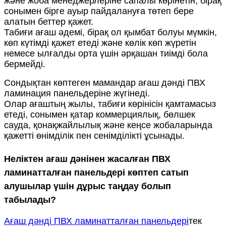
және жоба менеджерлеріне сапалы көрінетін, бірақ
сонымен бірге ауыр пайдалануға төтеп бере
алатын беттер қажет.
Табиғи ағаш әдемі, бірақ ол қымбат болуы мүмкін,
көп күтімді қажет етеді және көлік көп жүретін
немесе ылғалды орта үшін әрқашан тиімді бола
бермейді.
Сондықтан көптеген мамандар ағаш дәнді ПВХ
ламинация панельдеріне жүгінеді.
Олар ағаштың жылы, табиғи көрінісін қамтамасыз
етеді, сонымен қатар коммерциялық, бөлшек
сауда, қонақжайлылық және кеңсе жобаларында
қажетті өнімділік пен сенімділікті ұсынады.
Неліктен ағаш дәнінен жасалған ПВХ
ламинатталған панельдері көптеп сатып
алушылар үшін дұрыс таңдау болып
табылады?
Ағаш дәнді ПВХ ламинатталған панельдері
тек