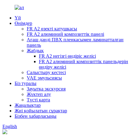
Үй
Өнімдер
FR A2 өзекті катушкасы
FR A2 алюминий композиттік панелі
Ағаш дәнді ПВХ пленкасымен ламинатталған
панель
Жабдық
FR A2 негізгі өндіріс желісі
FR A2 алюминий композиттік панельдерін
өндіру желісі
Салыстыру кестесі
VAE эмульсиясы
Біз туралы
Зауытқа экскурсия
Жүктеп алу
Түсті карта
Жаңалықтар
Жиі қойылатын сұрақтар
Бізбен хабарласыңы
English