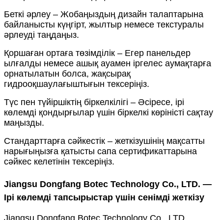
Беткі әрлеу – Жобаңыздың дизайн талаптарына
байланысты күңгірт, жылтыр немесе текстуралы
әрлеуді таңдаңыз.
Қоршаған ортаға төзімділік – Егер панельдер
ылғалды немесе ашық ауамен іргелес аумақтарға
орнатылатын болса, жақсырақ
гидрооқшаулағыштығын тексеріңіз.
Түс пен түйіршіктің біркелкілігі – Әсіресе, ірі
көлемді қондырғылар үшін біркелкі көріністі сақтау
маңызды.
Стандарттарға сәйкестік – жеткізушінің мақсатты
нарығыңызға қатысты сапа сертификаттарына
сәйкес келетінін тексеріңіз.
J
iangsu Dongfang Botec Technology Co., LTD. —
Ірі көлемді тапсырыстар үшін сенімді жеткізу
Jiangsu Dongfang Botec Technology Co., LTD.