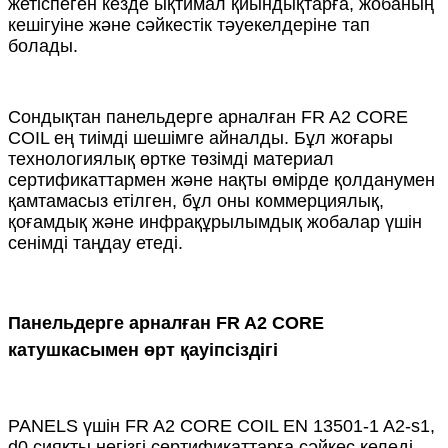
жетіспеген кезде ықтимал қиындықтарға, жобаның
кешігуіне және сәйкестік тәуекелдеріне тап
болады.
Сондықтан панельдерге арналған FR A2 CORE
COIL ең тиімді шешімге айналды. Бұл жоғары
технологиялық өртке төзімді материал
сертификаттармен және нақты өмірде қолданумен
қамтамасыз етілген, бұл оны коммерциялық,
қоғамдық және инфрақұрылымдық жобалар үшін
сенімді таңдау етеді.
Панельдерге арналған FR A2 CORE
катушкасымен өрт қауіпсіздігі
PANELS үшін FR A2 CORE COIL EN 13501-1 A2-s1,
d0 сияқты негізгі сертификаттарға сәйкес келеді,