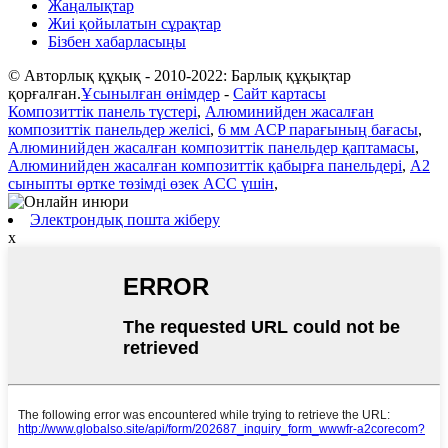
Жаңалықтар
Жиі қойылатын сұрақтар
Бізбен хабарласыңы
© Авторлық құқық - 2010-2022: Барлық құқықтар
қорғалған.
Ұсынылған өнімдер
-
Сайт картасы
Композиттік панель түстері
,
Алюминийден жасалған
композиттік панельдер желісі
,
6 мм ACP парағының бағасы
,
Алюминийден жасалған композиттік панельдер қаптамасы
,
Алюминийден жасалған композиттік қабырға панельдері
,
A2
сыныпты өртке төзімді өзек ACC үшін
,
Электрондық пошта жіберу
x