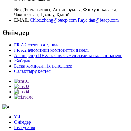
№6, Дянчан жолы, Анцин ауылы, Фэнхуан қаласы,
Чжанцзяган, Цзянсу, Қытай.
EMAIL
Chloe.zhang@btacp.com
Raya.tian@btacp.com
Өнімдер
FR A2 өзекті катушкасы
FR A2 алюминий композиттік панелі
Ағаш дәнді ПВХ пленкасымен ламинатталған панель
Жабдық
Басқа композиттік панельдер
Салыстыру кестесі
Үй
Өнімдер
Біз туралы