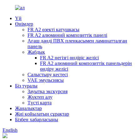
Үй
Өнімдер
FR A2 өзекті катушкасы
FR A2 алюминий композиттік панелі
Ағаш дәнді ПВХ пленкасымен ламинатталған
панель
Жабдық
FR A2 негізгі өндіріс желісі
FR A2 алюминий композиттік панельдерін
өндіру желісі
Салыстыру кестесі
VAE эмульсиясы
Біз туралы
Зауытқа экскурсия
Жүктеп алу
Түсті карта
Жаңалықтар
Жиі қойылатын сұрақтар
Бізбен хабарласыңы
English