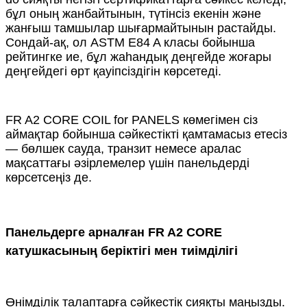
бұл оның жанбайтынын, түтінсіз екенін және
жанғыш тамшылар шығармайтынын растайды.
Сондай-ақ, ол ASTM E84 A класы бойынша
рейтингке ие, бұл жаһандық деңгейде жоғары
деңгейдегі өрт қауіпсіздігін көрсетеді.
FR A2 CORE COIL for PANELS көмегімен сіз
аймақтар бойынша сәйкестікті қамтамасыз етесіз
— бөлшек сауда, транзит немесе аралас
мақсаттағы әзірлемелер үшін панельдерді
көрсетсеңіз де.
Панельдерге арналған FR A2 CORE
катушкасының беріктігі мен тиімділігі
Өнімділік талаптарға сәйкестік сияқты маңызды.