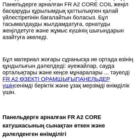
Панельдерге арналған FR A2 CORE COIL жеңіл
басқаруды құрылымдық қаттылықпен қалай
үйлестіретінін бағалайтын боласыз. Бұл
тасымалдауды жылдамдатуға, орнатуды
жеңілдетуге және жұмыс күшінің шығындарын
азайтуға әкеледі.
Бұл материал жоғары сұранысқа ие ортада өзінің
құндылығын дәлелдеді: әуежайлар, сауда
орталықтары және кеңсе мұнаралары ... тәуелді
FR A2 ӨЗЕКТІ ОРАМШЫҒЫ
ПАНЕЛЬДЕР
үшін
сенімді беріктік және ұзақ мерзімді өнімділік
үшін.
Панельдерге арналған FR A2 CORE
катушкасының сынақтан өткен және
дәлелденген өнімділігі