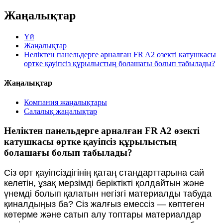
Жаңалықтар
Үй
Жаңалықтар
Неліктен панельдерге арналған FR A2 өзекті катушкасы
өртке қауіпсіз құрылыстың болашағы болып табылады?
Жаңалықтар
Компания жаңалықтары
Салалық жаңалықтар
Неліктен панельдерге арналған FR A2 өзекті
катушкасы өртке қауіпсіз құрылыстың
болашағы болып табылады?
Сіз өрт қауіпсіздігінің қатаң стандарттарына сай
келетін, ұзақ мерзімді беріктікті қолдайтын және
үнемді болып қалатын негізгі материалды табуда
қиналдыңыз ба? Сіз жалғыз емессіз — көптеген
көтерме және сатып алу топтары материалдар