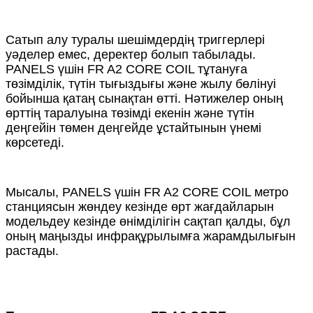
Сатып алу туралы шешімдердің триггерлері
уәделер емес, деректер болып табылады.
PANELS үшін FR A2 CORE COIL тұтануға
төзімділік, түтін тығыздығы және жылу бөлінуі
бойынша қатаң сынақтан өтті. Нәтижелер оның
өрттің таралуына төзімді екенін және түтін
деңгейін төмен деңгейде ұстайтынын үнемі
көрсетеді.
Мысалы, PANELS үшін FR A2 CORE COIL метро
станциясын жөндеу кезінде өрт жағдайларын
модельдеу кезінде өнімділігін сақтап қалды, бұл
оның маңызды инфрақұрылымға жарамдылығын
растады.