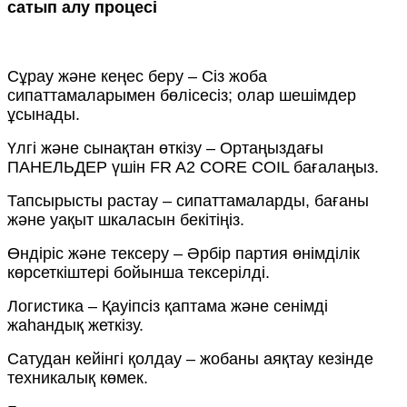
сатып алу процесі
Сұрау және кеңес беру – Сіз жоба
сипаттамаларымен бөлісесіз; олар шешімдер
ұсынады.
Үлгі және сынақтан өткізу – Ортаңыздағы
ПАНЕЛЬДЕР үшін FR A2 CORE COIL бағалаңыз.
Тапсырысты растау – сипаттамаларды, бағаны
және уақыт шкаласын бекітіңіз.
Өндіріс және тексеру – Әрбір партия өнімділік
көрсеткіштері бойынша тексерілді.
Логистика – Қауіпсіз қаптама және сенімді
жаһандық жеткізу.
Сатудан кейінгі қолдау – жобаны аяқтау кезінде
техникалық көмек.