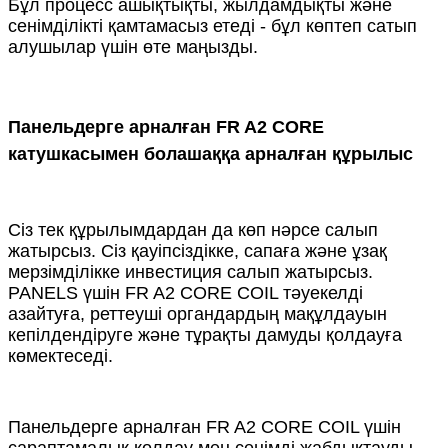
Бұл процесс ашықтықты, жылдамдықты және
сенімділікті қамтамасыз етеді - бұл көптеп сатып
алушылар үшін өте маңызды.
Панельдерге арналған FR A2 CORE
катушкасымен болашаққа арналған құрылыс
Сіз тек құрылымдардан да көп нәрсе салып
жатырсыз. Сіз қауіпсіздікке, сапаға және ұзақ
мерзімділікке инвестиция салып жатырсыз.
PANELS үшін FR A2 CORE COIL тәуекелді
азайтуға, реттеуші органдардың мақұлдауын
кепілдендіруге және тұрақты дамуды қолдауға
көмектеседі.
Панельдерге арналған FR A2 CORE COIL үшін
сараптамалық қолдау мен сенімді жабдықтауды