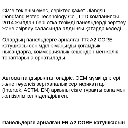
Сізге тек өнім емес, серіктес қажет. Jiangsu
Dongfang Botec Technology Co., LTD компаниясы
2014 жылдан бері отқа төзімді панельдерді зерттеу
және әзірлеу саласында алдыңғы қатарда келеді.
Олардың панельдерге арналған FR A2 CORE
катушкасы сенімділік маңызды қоғамдық
нысандарға, коммерциялық кешендер мен көлік
тораптарына орнатылады.
Автоматтандырылған өндіріс, OEM мүмкіндіктері
және тәуелсіз зертханалық сертификаттар
(Intertek, ASTM, EN) арқылы сізге тұрақты сапа мен
жеткізілім кепілдендірілген.
Панельдерге арналған FR A2 CORE катушкасын