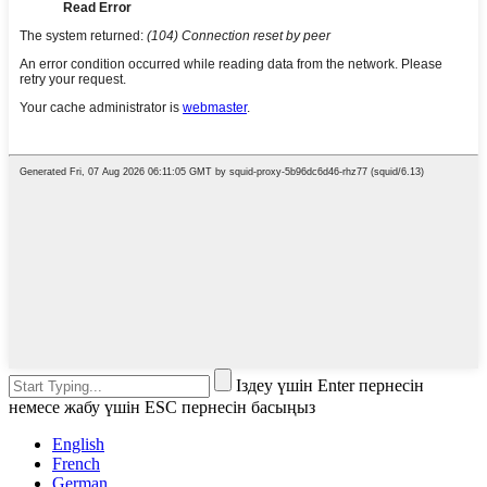
Іздеу үшін Enter пернесін
немесе жабу үшін ESC пернесін басыңыз
English
French
German