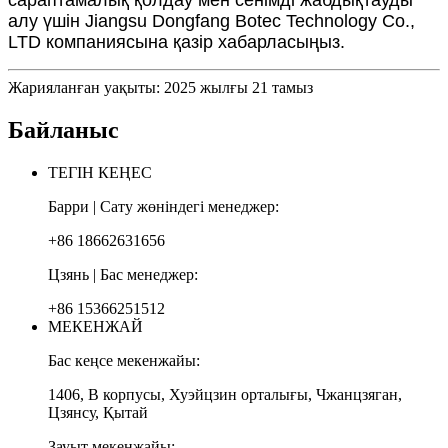
алу үшін Jiangsu Dongfang Botec Technology Co.,
LTD компаниясына қазір хабарласыңыз.
Жарияланған уақыты: 2025 жылғы 21 тамыз
Байланыс
ТЕГІН КЕҢЕС
Барри | Сату жөніндегі менеджер:
+86 18662631656
Цзянь | Бас менеджер:
+86 15366251512
МЕКЕНЖАЙ
Бас кеңсе мекенжайы:
1406, В корпусы, Хуэйцзин орталығы, Чжанцзяган,
Цзянсу, Қытай
Зауыт мекенжайы: