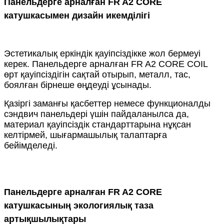
Панельдерге арналған FR A2 CORE
катушкасымен дизайн икемділігі
Эстетикалық еркіндік қауіпсіздікке жол бермеуі
керек. Панельдерге арналған FR A2 CORE COIL
өрт қауіпсіздігін сақтай отырып, металл, тас,
боялған бірнеше өңдеуді ұсынады.
Қазіргі заманғы қасбеттер немесе функционалды
сэндвич панельдері үшін пайдаланылса да,
материал қауіпсіздік стандарттарына нұқсан
келтірмей, шығармашылық талаптарға
бейімделеді.
Панельдерге арналған FR A2 CORE
катушкасының экологиялық таза
артықшылықтары