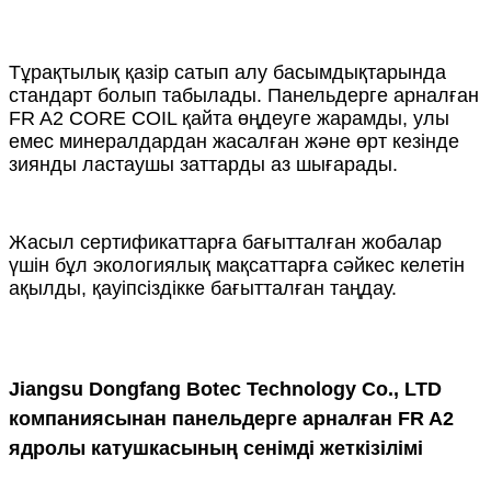
Тұрақтылық қазір сатып алу басымдықтарында
стандарт болып табылады. Панельдерге арналған
FR A2 CORE COIL қайта өңдеуге жарамды, улы
емес минералдардан жасалған және өрт кезінде
зиянды ластаушы заттарды аз шығарады.
Жасыл сертификаттарға бағытталған жобалар
үшін бұл экологиялық мақсаттарға сәйкес келетін
ақылды, қауіпсіздікке бағытталған таңдау.
Jiangsu Dongfang Botec Technology Co., LTD
компаниясынан панельдерге арналған FR A2
ядролы катушкасының сенімді жеткізілімі